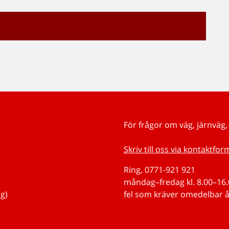
För frågor om väg, järnväg, 
Skriv till oss via kontaktfor
Ring, 0771-921 921
måndag–fredag kl. 8.00–16.0
g)
fel som kräver omedelbar å