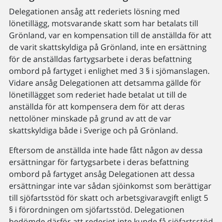
Delegationen ansåg att rederiets lösning med
lönetillägg, motsvarande skatt som har betalats till
Grönland, var en kompensation till de anställda för att
de varit skattskyldiga på Grönland, inte en ersättning
för de anställdas fartygsarbete i deras befattning
ombord på fartyget i enlighet med 3 § i sjömanslagen.
Vidare ansåg Delegationen att detsamma gällde för
lönetillägget som rederiet hade betalat ut till de
anställda för att kompensera dem för att deras
nettolöner minskade på grund av att de var
skattskyldiga både i Sverige och på Grönland.
Eftersom de anställda inte hade fått någon av dessa
ersättningar för fartygsarbete i deras befattning
ombord på fartyget ansåg Delegationen att dessa
ersättningar inte var sådan sjöinkomst som berättigar
till sjöfartsstöd för skatt och arbetsgivaravgift enligt 5
§ i förordningen om sjöfartsstöd. Delegationen
bedömde därför att rederiet inte kunde få sjöfartsstöd