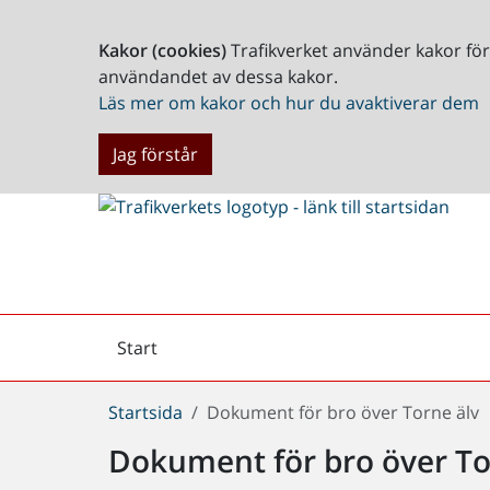
Kakor (cookies)
Trafikverket använder kakor fö
användandet av dessa kakor.
Läs mer om kakor och hur du avaktiverar dem
Jag förstår
Start
Arkiv
Du
Startsida
Dokument för bro över Torne älv
är
Dokument för bro över To
här: