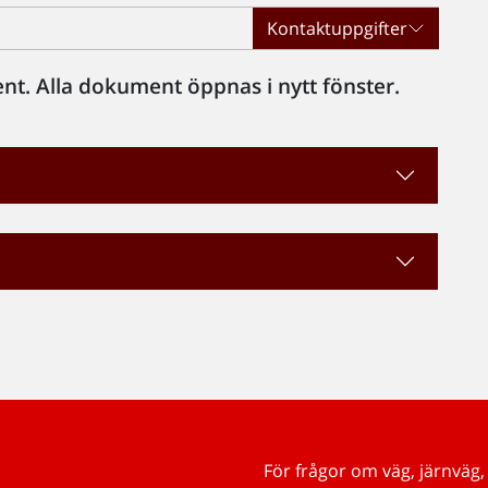
Kontaktuppgifter
t. Alla dokument öppnas i nytt fönster.
För frågor om väg, järnväg, 