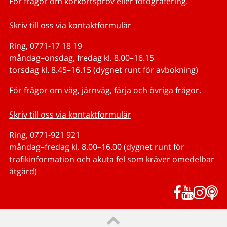
För frågor om körkortsprov eller fotografering.
Skriv till oss via kontaktformulär
Ring, 0771-17 18 19
måndag–onsdag, fredag kl. 8.00–16.15
torsdag kl. 8.45–16.15 (dygnet runt för avbokning)
För frågor om väg, järnväg, färja och övriga frågor.
Skriv till oss via kontaktformulär
Ring, 0771-921 921
måndag–fredag kl. 8.00–16.00 (dygnet runt för
trafikinformation och akuta fel som kräver omedelbar
åtgärd)
Facebook
YouTub
Inst
P
Till sidans topp