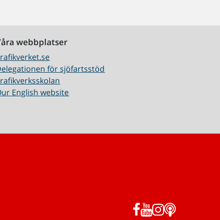
Våra webbplatser
rafikverket.se
elegationen för sjöfartsstöd
rafikverksskolan
ur English website
Facebook
YouTube
Instagram
Podd