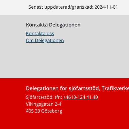
Senast uppdaterad/granskad: 2024-11-01
Kontakta Delegationen
Kontakta oss
Om Delegationen
Delegationen för sjöfartsstöd, Trafikverk
Sjöfartsstöd, tfn:
+4610-124 41 40
Vikingsgatan 2-4
405 33 Göteborg