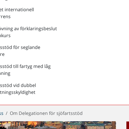
et internationell
rrens
ning av förklaringsbeslut
nkurs
tsstöd för seglande
re
sstöd till fartyg med låg
ning
tsstöd vid dubbel
tningsskyldighet
ss
Om Delegationen för sjöfartsstöd