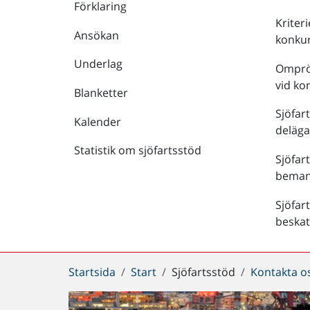
Förklaring
Kriteri
Ansökan
konku
Underlag
Ompröv
vid ko
Blanketter
Sjöfar
Kalender
deläga
Statistik om sjöfartsstöd
Sjöfart
beman
Sjöfar
beskat
Du
Startsida
Start
Sjöfartsstöd
Kontakta o
är
här: