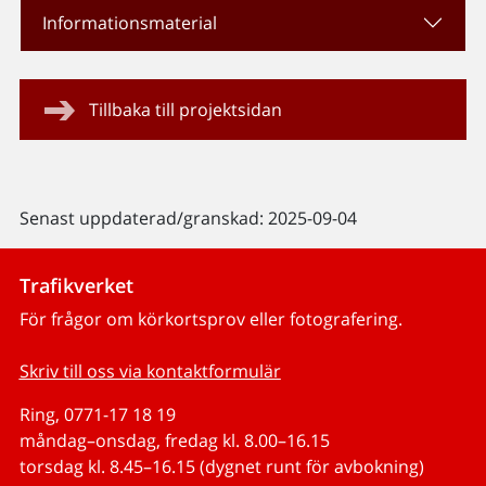
Informationsmaterial
Tillbaka till projektsidan
Senast uppdaterad/granskad: 2025-09-04
Trafikverket
För frågor om körkortsprov eller fotografering.
Skriv till oss via kontaktformulär
Ring, 0771-17 18 19
måndag–onsdag, fredag kl. 8.00–16.15
torsdag kl. 8.45–16.15 (dygnet runt för avbokning)