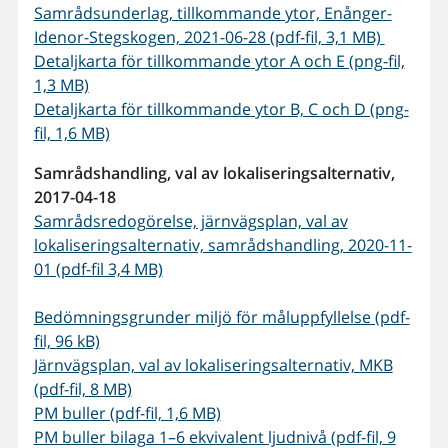
Samrådsunderlag, tillkommande ytor, Enånger-
Idenor-Stegskogen, 2021-06-28 (pdf-fil, 3,1 MB)
Detaljkarta för tillkommande ytor A och E (png-fil,
1,3 MB)
Detaljkarta för tillkommande ytor B, C och D (png-
fil, 1,6 MB)
Samrådshandling, val av lokaliseringsalternativ,
2017-04-18
Samrådsredogörelse, järnvägsplan, val av
lokaliseringsalternativ, samrådshandling, 2020-11-
01 (pdf-fil 3,4 MB)
Bedömningsgrunder miljö för måluppfyllelse (pdf-
fil, 96 kB)
Järnvägsplan, val av lokaliseringsalternativ, MKB
(pdf-fil, 8 MB)
PM buller (pdf-fil, 1,6 MB)
PM buller bilaga 1–6 ekvivalent ljudnivå (pdf-fil, 9