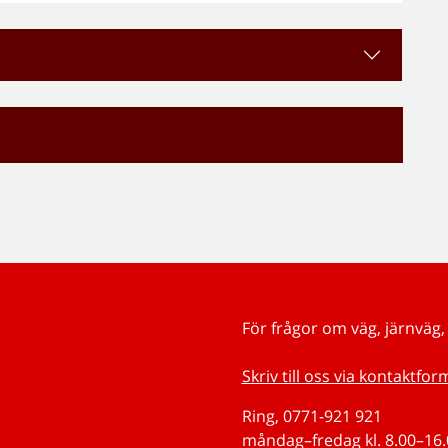
För frågor om väg, järnväg, 
Skriv till oss via kontaktfor
Ring, 0771-921 921
måndag–fredag kl. 8.00–16.0