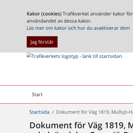
Kakor (cookies)
Trafikverket använder kakor fö
användandet av dessa kakor.
Läs mer om kakor och hur du avaktiverar dem
Jag förstår
Start
Arkiv
Du
Startsida
Dokument för Väg 1819, Mullsjö-H
är
Dokument för Väg 1819, M
här: