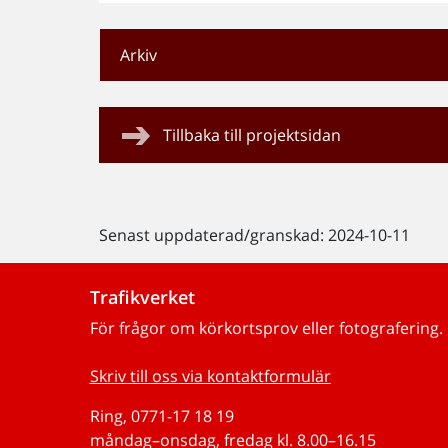
Arkiv
Tillbaka till projektsidan
Senast uppdaterad/granskad: 2024-10-11
Trafikverket
För frågor om körkortsprov eller fotografering.
Skriv till oss via kontaktformulär
Ring, 0771-17 18 19
måndag–onsdag, fredag kl. 8.00–16.15