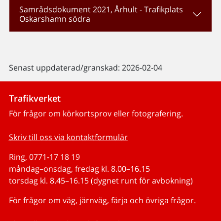
Samrådsdokument 2021, Århult - Trafikplats
Oskarshamn södra
Senast uppdaterad/granskad: 2026-02-04
Trafikverket
För frågor om körkortsprov eller fotografering.
Skriv till oss via kontaktformulär
Ring, 0771-17 18 19
måndag–onsdag, fredag kl. 8.00–16.15
torsdag kl. 8.45–16.15 (dygnet runt för avbokning)
För frågor om väg, järnväg, färja och övriga frågor.