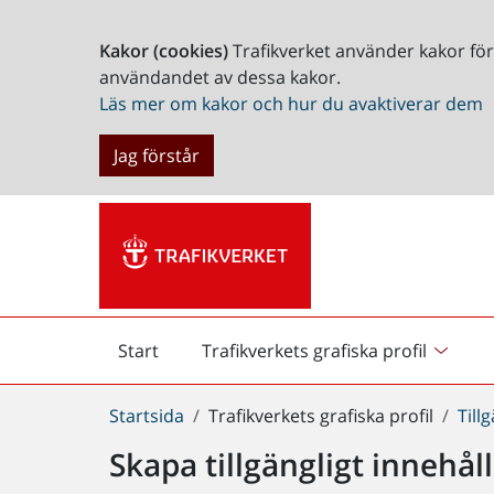
Kakor (cookies)
Trafikverket använder kakor fö
användandet av dessa kakor.
Läs mer om kakor och hur du avaktiverar dem
Jag förstår
Start
Trafikverkets grafiska profil
Start
Du
Startsida
Trafikverkets grafiska profil
Till
är
Skapa tillgängligt innehål
här: