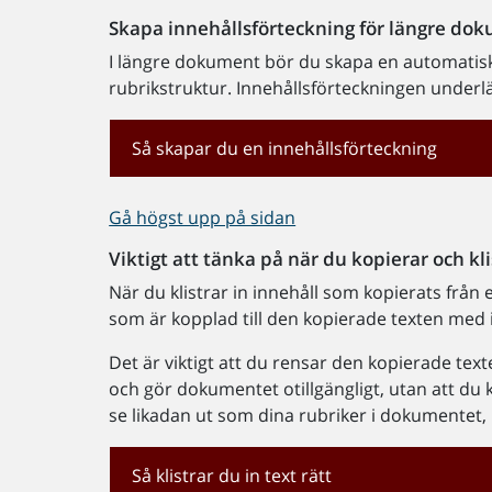
Skapa innehållsförteckning för längre do
I längre dokument bör du skapa en automatisk
rubrikstruktur. Innehållsförteckningen underl
Så skapar du en innehållsförteckning
Gå högst upp på sidan
Viktigt att tänka på när du kopierar och kli
När du klistrar in innehåll som kopierats från
som är kopplad till den kopierade texten med in
Det är viktigt att du rensar den kopierade tex
och gör dokumentet otillgängligt, utan att du k
se likadan ut som dina rubriker i dokumentet,
Så klistrar du in text rätt