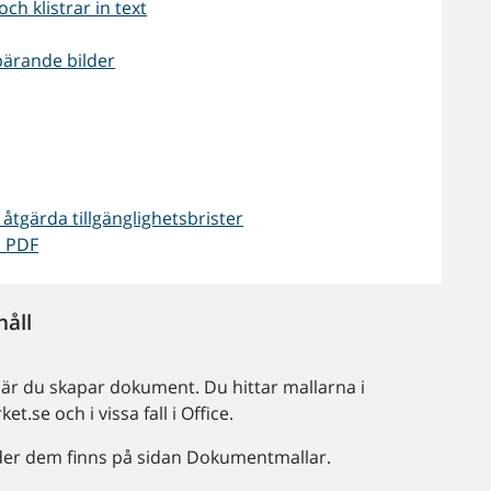
ch klistrar in text
sbärande bilder
 åtgärda tillgänglighetsbrister
n PDF
håll
när du skapar dokument. Du hittar mallarna i
t.se och i vissa fall i Office.
der dem finns på sidan Dokumentmallar.