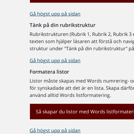
Gå högst upp på sidan
Tänk på din rubrikstruktur
Rubrikstrukturen (Rubrik 1, Rubrik 2, Rubrik 3 e
texten som hjälper läsaren att förstå och navi
struktur under "Tänk på din rubrikstruktur" p
Gå högst upp på sidan
Formatera listor
Listor måste skapas med Words numrering- och
för synskadade att det är en lista. Skapa därför
använd alltid Words listformatering.
Så skapar du listor med Words listformater
Gå högst upp på sidan