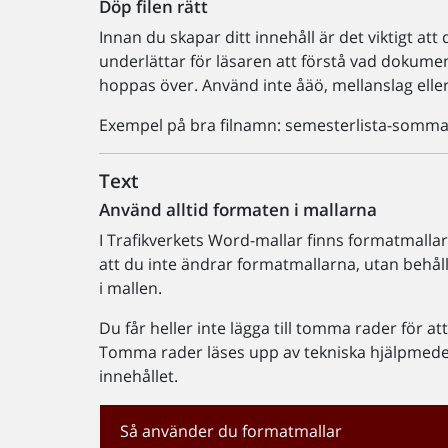
Döp filen rätt
Innan du skapar ditt innehåll är det viktigt a
underlättar för läsaren att förstå vad dokumen
hoppas över. Använd inte åäö, mellanslag eller
Exempel på bra filnamn: semesterlista-somma
Text
Använd alltid formaten i mallarna
I Trafikverkets Word-mallar finns formatmallar 
att du inte ändrar formatmallarna, utan behå
i mallen.
Du får heller inte lägga till tomma rader för att 
Tomma rader läses upp av tekniska hjälpmedel v
innehållet.
Så använder du formatmallar