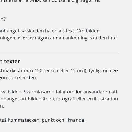
ska ha en alt-text kan du ställa dig frågorna:
en?
manhanget så ska den ha en alt-text. Om bilden
tningen, eller av någon annan anledning, ska den inte
t-texter
iktmärke är max 150 tecken eller 15 ord), tydlig, och ge
gon som ser den.
skriva bilden. Skärmläsaren talar om för användaren att
hanget att bilden är ett fotografi eller en illustration
en.
lltså kommatecken, punkt och liknande.