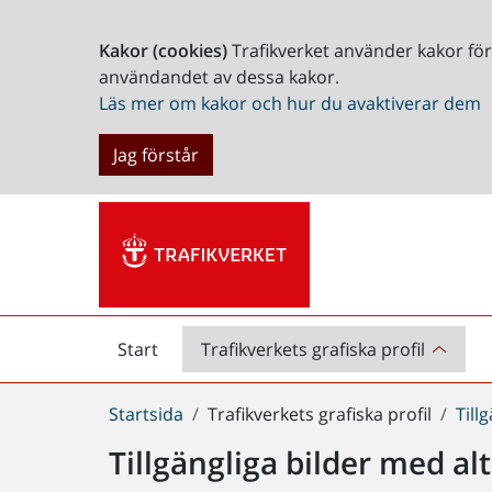
Kakor (cookies)
Trafikverket använder kakor fö
användandet av dessa kakor.
Läs mer om kakor och hur du avaktiverar dem
Jag förstår
Start
Trafikverkets grafiska profil
Start
Du
Startsida
Trafikverkets grafiska profil
Till
är
Tillgängliga bilder med alt
här: