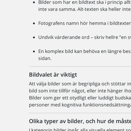
Bilder som har en bildtext ska i princip all
inte vara samma. Alt-texten ska heller in
Fotografens namn hör hemma i bildtexten o
Undvik värderande ord – skriv hellre ”en svar
En komplex bild kan behöva en längre bes
sidan.
Bildvalet är viktigt
Att välja bilder som är begripliga och stöttar i
bild som inte tillför något, eller inte hänger 
Bilder som ger ett otydligt eller luddigt budsk
personer med kognitiva funktionsnedsättning
Olika typer av bilder, och hur de mås
I kategorin bilder ingår alla visuella element s