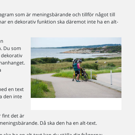
diagram som är meningsbärande och tillför något till
ar en dekorativ funktion ska däremot inte ha en alt-
on
en. Du som
 dekorativ
mmanhanget.
a
ed en text
a den inte
fint det är
 meningsbärande. Då ska den ha en alt-text.