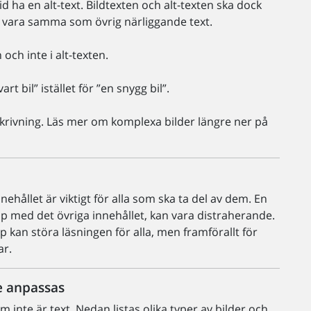
tid ha en alt-text. Bildtexten och alt-texten ska dock
te vara samma som övrig närliggande text.
ch inte i alt-texten.
t bil” istället för ”en snygg bil”.
krivning. Läs mer om komplexa bilder längre ner på
nnehållet är viktigt för alla som ska ta del av dem. En
ihop med det övriga innehållet, kan vara distraherande.
ap kan störa läsningen för alla, men framförallt för
ar.
te anpassas
om inte är text. Nedan listas olika typer av bilder och