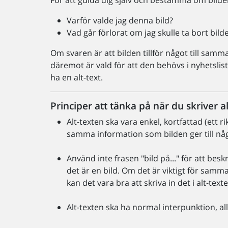
För att guida dig själv och bestämma om bilden 
Varför valde jag denna bild?
Vad går förlorat om jag skulle ta bort bild
Om svaren är att bilden tillför något till sam
däremot är vald för att den behövs i nyhetslis
ha en alt-text.
Principer att tänka på när du skriver al
Alt-texten ska vara enkel, kortfattad (ett r
samma information som bilden ger till nå
Använd inte frasen "bild på..." för att be
det är en bild. Om det är viktigt för samman
kan det vara bra att skriva in det i alt-text
Alt-texten ska ha normal interpunktion, a