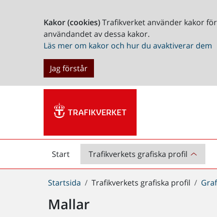
Kakor (cookies)
Trafikverket använder kakor fö
användandet av dessa kakor.
Läs mer om kakor och hur du avaktiverar dem
Jag förstår
Start
Trafikverkets grafiska profil
Start
Du
Startsida
Trafikverkets grafiska profil
Graf
är
Mallar
här: