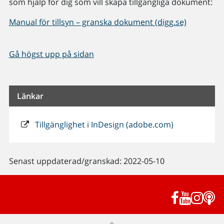
som hjälp för dig som vill skapa tillgängliga dokument:
Manual för tillsyn – granska dokument (digg.se)
Gå högst upp på sidan
Länkar
Tillgänglighet i InDesign (adobe.com)
Senast uppdaterad/granskad: 2022-05-10
Facebook
YouTub
Inst
P
Till sidans topp