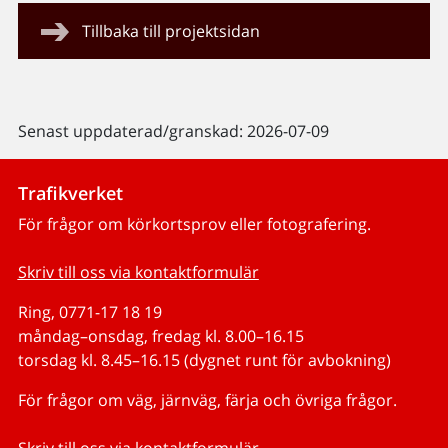
Tillbaka till projektsidan
Senast uppdaterad/granskad: 2026-07-09
Trafikverket
För frågor om körkortsprov eller fotografering.
Skriv till oss via kontaktformulär
Ring, 0771-17 18 19
måndag–onsdag, fredag kl. 8.00–16.15
torsdag kl. 8.45–16.15 (dygnet runt för avbokning)
För frågor om väg, järnväg, färja och övriga frågor.