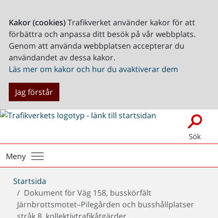
Kakor (cookies)
Trafikverket använder kakor för att
förbättra och anpassa ditt besök på vår webbplats.
Genom att använda webbplatsen accepterar du
användandet av dessa kakor.
Läs mer om kakor och hur du avaktiverar dem
Jag förstår
Sök
Meny
Du
Startsida
är
Dokument för Väg 158, busskörfält
här:
Järnbrottsmotet–Pilegården och busshållplatser
stråk 8, kollektivtrafikåtgärder