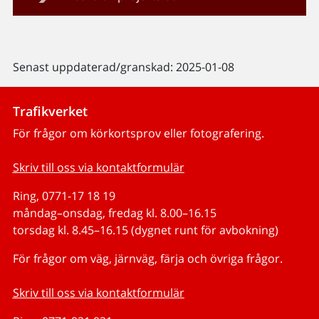
Senast uppdaterad/granskad: 2025-01-08
Trafikverket
För frågor om körkortsprov eller fotografering.
Skriv till oss via kontaktformulär
Ring, 0771-17 18 19
måndag–onsdag, fredag kl. 8.00–16.15
torsdag kl. 8.45–16.15 (dygnet runt för avbokning)
För frågor om väg, järnväg, färja och övriga frågor.
Skriv till oss via kontaktformulär