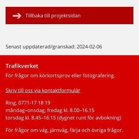
Tillbaka till projektsidan
Senast uppdaterad/granskad: 2024-02-06
Trafikverket
För frågor om körkortsprov eller fotografering.
Skriv till oss via kontaktformulär
Ring, 0771-17 18 19
måndag–onsdag, fredag kl. 8.00–16.15
torsdag kl. 8.45–16.15 (dygnet runt för avbokning)
För frågor om väg, järnväg, färja och övriga frågor.