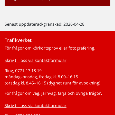
Senast uppdaterad/granskad: 2026-04-28
Trafikverket
För frågor om körkortsprov eller fotografering.
Skriv till oss via kontaktformulär
Ring, 0771-17 18 19
måndag–onsdag, fredag kl. 8.00–16.15
torsdag kl. 8.45–16.15 (dygnet runt för avbokning)
För frågor om väg, järnväg, färja och övriga frågor.
Skriv till oss via kontaktformulär