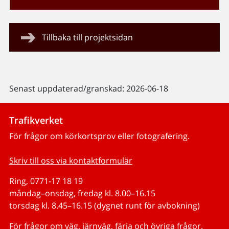
Tillbaka till projektsidan
Senast uppdaterad/granskad: 2026-06-18
Trafikverket
För frågor om körkortsprov eller fotografering.
Skriv till oss via kontaktformulär
Ring, 0771-17 18 19
måndag–onsdag, fredag kl. 8.00–16.15
torsdag kl. 8.45–16.15 (dygnet runt för avbokning)
För frågor om väg, järnväg, färja och övriga frågor.