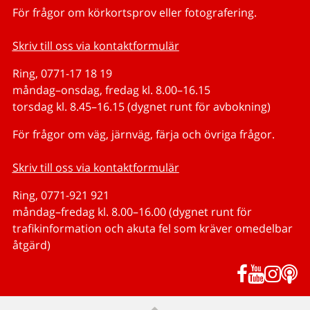
För frågor om körkortsprov eller fotografering.
Skriv till oss via kontaktformulär
Ring, 0771-17 18 19
måndag–onsdag, fredag kl. 8.00–16.15
torsdag kl. 8.45–16.15 (dygnet runt för avbokning)
För frågor om väg, järnväg, färja och övriga frågor.
Skriv till oss via kontaktformulär
Ring, 0771-921 921
måndag–fredag kl. 8.00–16.00 (dygnet runt för
trafikinformation och akuta fel som kräver omedelbar
åtgärd)
Facebook
YouTub
Inst
P
Till sidans topp