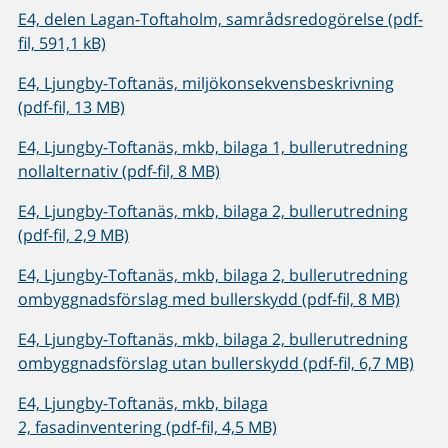
E4, delen Lagan-Toftaholm, samrådsredogörelse (pdf-
fil, 591,1 kB)
E4, Ljungby-Toftanäs, miljökonsekvensbeskrivning
(pdf-fil, 13 MB)
E4, Ljungby-Toftanäs, mkb, bilaga 1, bullerutredning
nollalternativ (pdf-fil, 8 MB)
E4, Ljungby-Toftanäs, mkb, bilaga 2, bullerutredning
(pdf-fil, 2,9 MB)
E4, Ljungby-Toftanäs, mkb, bilaga 2, bullerutredning
ombyggnadsförslag med bullerskydd (pdf-fil, 8 MB)
E4, Ljungby-Toftanäs, mkb, bilaga 2, bullerutredning
ombyggnadsförslag utan bullerskydd (pdf-fil, 6,7 MB)
E4, Ljungby-Toftanäs, mkb, bilaga
2, fasadinventering (pdf-fil, 4,5 MB)