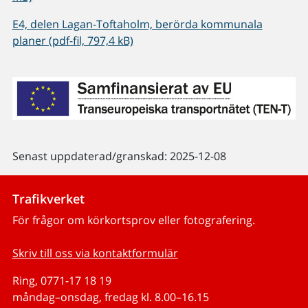
E4, delen Lagan-Toftaholm, berörda kommunala
planer (pdf-fil, 797,4 kB)
Senast uppdaterad/granskad: 2025-12-08
Trafikverket
För frågor om körkortsprov eller fotografering.
Skriv till oss via kontaktformulär
Ring, 0771-17 18 19
måndag–onsdag, fredag kl. 8.00–16.15