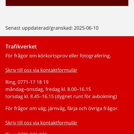
Senast uppdaterad/granskad: 2025-06-10
Trafikverket
För frågor om körkortsprov eller fotografering.
Skriv till oss via kontaktformulär
Ring, 0771-17 18 19
måndag–onsdag, fredag kl. 8.00–16.15
torsdag kl. 8.45–16.15 (dygnet runt för avbokning)
För frågor om väg, järnväg, färja och övriga frågor.
Skriv till oss via kontaktformulär