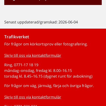
Senast uppdaterad/granskad: 2026-06-04
Trafikverket
För frågor om körkortsprov eller fotografering.
Skriv till oss via kontaktformulär
Ring, 0771-17 18 19
måndag–onsdag, fredag kl. 8.00–16.15
torsdag kl. 8.45–16.15 (dygnet runt för avbokning)
För frågor om väg, järnväg, färja och övriga frågor.
Skriv till oss via kontaktformulär