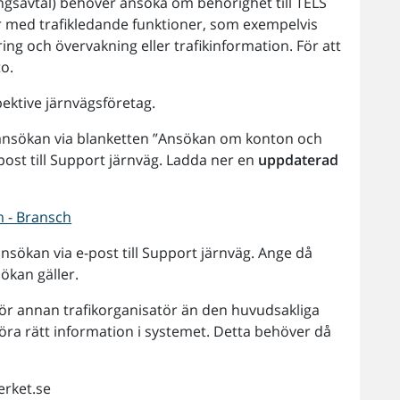
ingsavtal) behöver ansöka om behörighet till TELS
 med trafikledande funktioner, som exempelvis
ing och övervakning eller trafikinformation. För att
o.
ektive järnvägsföretag.
 ansökan via blanketten ”Ansökan om konton och
post till Support järnväg. Ladda ner en
uppdaterad
m - Bransch
nsökan via e-post till Support järnväg. Ange då
kan gäller.
 för annan trafikorganisatör än den huvudsakliga
ggöra rätt information i systemet. Detta behöver då
erket.se