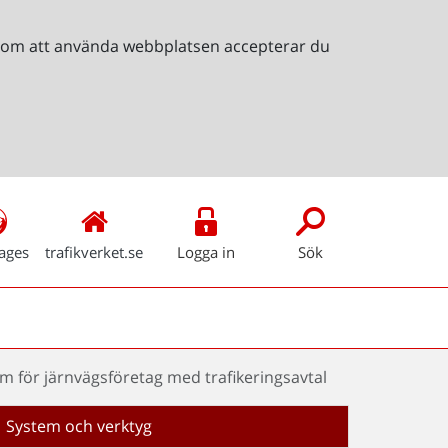
Genom att använda webbplatsen accepterar du
ages
trafikverket.se
Logga in
Sök
em för järnvägsföretag med trafikeringsavtal
System och verktyg