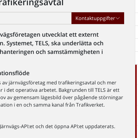
rafikeringsavtal
Kontaktuppgifter
vägsföretagen utvecklat ett externt
. Systemet, TELS, ska underlätta och
hanteringen och samstämmigheten i
ationsflöde
 av järnvägsföretag med trafikeringsavtal och mer
i det operativa arbetet. Bakgrunden till TELS är ett
ehov av gemensam lägesbild över pågående störningar
mation i en och samma kanal från Trafikverket.
 Järnvägs-API:et och det öppna API:et uppdaterats.