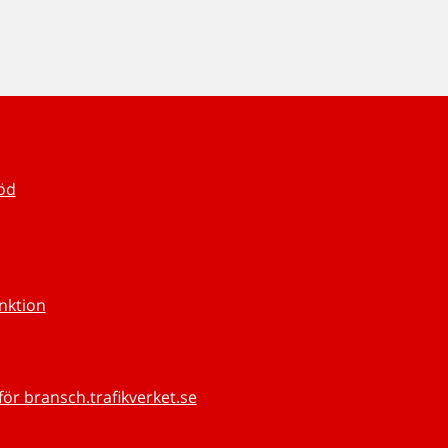
töd
unktion
för bransch.trafikverket.se