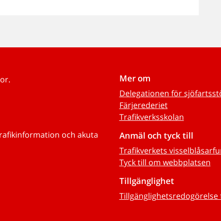
Mer om
or.
Delegationen för sjöfartss
Färjerederiet
Trafikverksskolan
trafikinformation och akuta
Anmäl och tyck till
Trafikverkets visselblåsarf
Tyck till om webbplatsen
Tillgänglighet
Tillgänglighetsredogörelse 