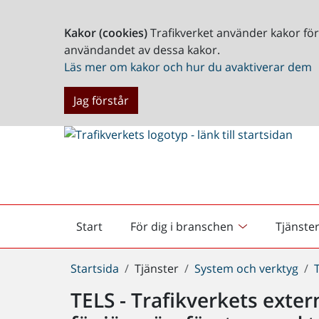
Kakor (cookies)
Trafikverket använder kakor fö
användandet av dessa kakor.
Läs mer om kakor och hur du avaktiverar dem
Jag förstår
Start
För dig i branschen
Tjänste
Startsida
Du
Startsida
Tjänster
System och verktyg
är
TELS - Trafikverkets exte
här: