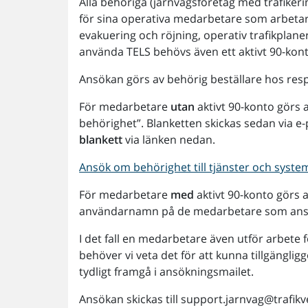
Alla behöriga (järnvägsföretag med trafiker
för sina operativa medarbetare som arbetar
evakuering och röjning, operativ trafikplaner
använda TELS behövs även ett aktivt 90-kont
Ansökan görs av behörig beställare hos resp
För medarbetare
utan
aktivt 90-konto görs
behörighet”. Blanketten skickas sedan via e-
blankett
via länken nedan.
Ansök om behörighet till tjänster och syste
För medarbetare
med
aktivt 90-konto görs a
användarnamn på de medarbetare som ansö
I det fall en medarbetare även utför arbete
behöver vi veta det för att kunna tillgängli
tydligt framgå i ansökningsmailet.
Ansökan skickas till support.jarnvag@trafikv