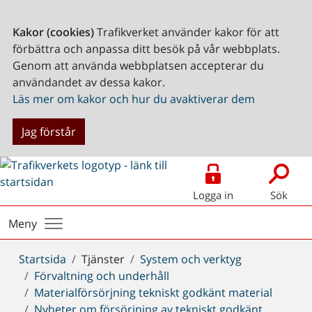
Kakor (cookies)
Trafikverket använder kakor för att
förbättra och anpassa ditt besök på vår webbplats.
Genom att använda webbplatsen accepterar du
användandet av dessa kakor.
Läs mer om kakor och hur du avaktiverar dem
Jag förstår
Logga in
Sök
Meny
Du
Startsida
Tjänster
System och verktyg
är
Förvaltning och underhåll
här:
Materialförsörjning tekniskt godkänt material
Nyheter om försörjning av tekniskt godkänt