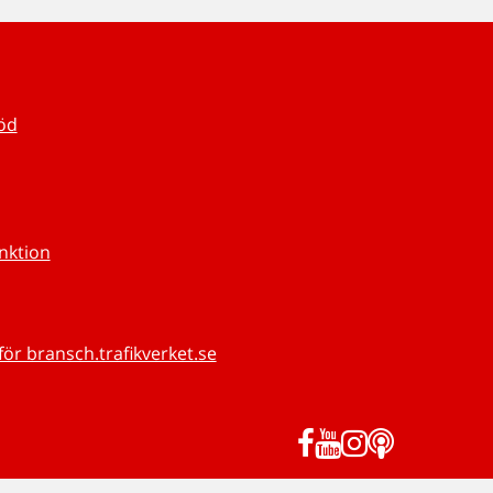
töd
unktion
för bransch.trafikverket.se
Facebook
YouTube
Instagram
Podd