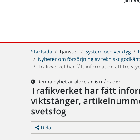
Du
Startsida
Tjänster
System och verktyg
är
Nyheter om försörjning av tekniskt godkänt
här:
Trafikverket har fått information att tre st
Denna nyhet är äldre än 6 månader
Trafikverket har fått info
viktstänger, artikelnumme
svetsfog
Dela