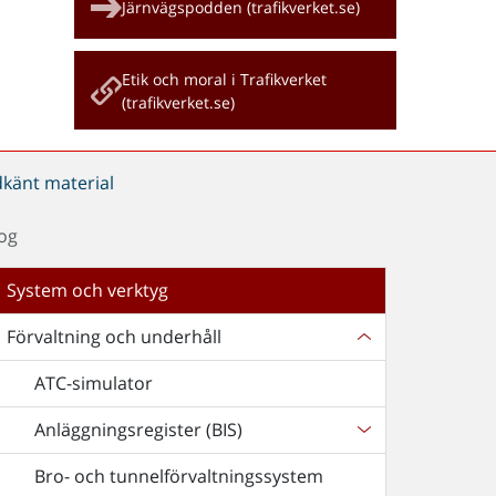
Järnvägspodden (trafikverket.se)
Etik och moral i Trafikverket
(trafikverket.se)
dkänt material
fog
System och verktyg
Förvaltning och underhåll
ATC-simulator
Anläggningsregister (BIS)
Bro- och tunnelförvaltningssystem