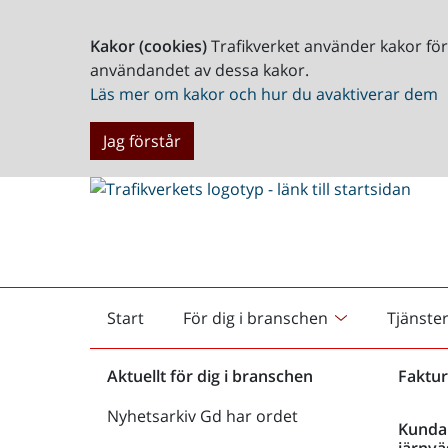
Kakor (cookies)
Trafikverket använder kakor fö
användandet av dessa kakor.
Läs mer om kakor och hur du avaktiverar dem
Jag förstår
Start
För dig i branschen
Tjänste
Startsida
Aktuellt för dig i branschen
Faktur
Nyhetsarkiv Gd har ordet
Kunda
järnvä