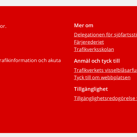
Mer om
or.
Delegationen för sjöfartss
Färjerederiet
Trafikverksskolan
trafikinformation och akuta
Anmäl och tyck till
Trafikverkets visselblåsarf
Tyck till om webbplatsen
Tillgänglighet
Tillgänglighetsredogörelse 