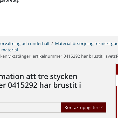
Förvaltning och underhåll
Materialförsörjning tekniskt go
 material
ycken viktstänger, artikelnummer 0415292 har brustit i svets
rmation att tre stycken
r 0415292 har brustit i
Kontaktuppgifter