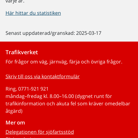
varje år.
Här hittar du statistiken
Senast uppdaterad/granskad: 2025-03-17
Trafikverket
För frågor om väg, järnväg, färja och övriga frågor.
Skriv till oss via kontaktformulär
Ring, 0771-921 921
måndag–fredag kl. 8.00–16.00 (dygnet runt för
trafikinformation och akuta fel som kräver omedelbar
åtgärd)
Mer om
Delegationen för sjöfartsstöd