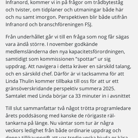
Infranord, kommer vi in på frågor om trådbyteståg
och tvister, om tidplaner och utmaningar både här
och nu samt imorgon. Perspektiven blir både utifrån
Infranord och branschföreningen FSJ.
Från underhållet går vi till en fråga som nog får sägas
vara ändå större. I november godkände
medlemsländerna den nya kapacitetsförordningen,
samtidigt som kommissionen ”spottar” ur sig
uppdrag. Att navigera i detta kräver en särskild talang,
och en särskild chef. Därför är vi tacksamma för att
Linda Thulin kommer tillbaka till oss för att ur ett
gränsöverskridande perspektiv summera 2025.
Samtalet med Linda börjar ca 33 minuter in i avsnittet
Till slut sammanfattar två något trötta programledare
årets poddsäsong med kanske de rörigaste räl-
tankarna på länge. Nu väntar som tur är några
veckors ledighet från både ordinarie uppdrag och
denna tillikauppgift att var tredje vecka bjuda er kära