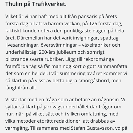
Thulin på Trafikverket.
Vilket år vi har haft med allt från pansaris på årets
första dag till att vi härom veckan, på T26 första dag,
faktiskt kunde notera den punktligaste dagen på hela
året. Däremellan har det varit invigningar, spadtag,
livesändningar, översvämningar – växelfabriker och
underhållståg, 200-års jubileum och somrigt
blixtrande svarta rubriker. Lägg till rekordmånga
framförda tåg så får man nog kort o gott sammanfatta
det som en hel del. I vår summering av året kommer vi
så klart in på visst av detta digra smörgåsbord, men
långt ifrån allt.
Vi startar med en fråga som är hetare än någonsin. Vi
syftar så klart på järnvägsunderhållet där frågor om
hur, när, på vilket sätt och i vilken omfattning, med
vilka metoder etc fått redaktioner att drabbas av
varmgång. Tillsammans med Stefan Gustavsson, vd på