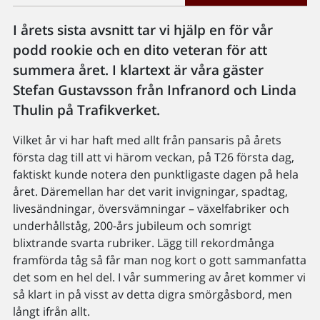
I årets sista avsnitt tar vi hjälp en för vår
podd rookie och en dito veteran för att
summera året. I klartext är våra gäster
Stefan Gustavsson från Infranord och Linda
Thulin på Trafikverket.
Vilket år vi har haft med allt från pansaris på årets
första dag till att vi härom veckan, på T26 första dag,
faktiskt kunde notera den punktligaste dagen på hela
året. Däremellan har det varit invigningar, spadtag,
livesändningar, översvämningar – växelfabriker och
underhållståg, 200-års jubileum och somrigt
blixtrande svarta rubriker. Lägg till rekordmånga
framförda tåg så får man nog kort o gott sammanfatta
det som en hel del. I vår summering av året kommer vi
så klart in på visst av detta digra smörgåsbord, men
långt ifrån allt.