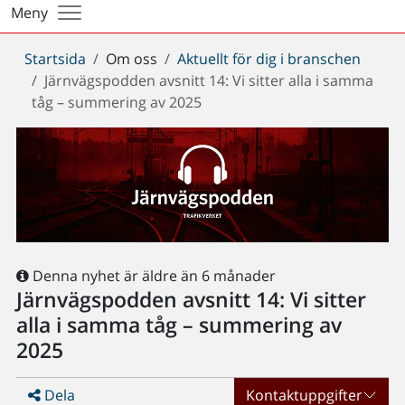
Meny
Du
Startsida
Om oss
Aktuellt för dig i branschen
är
Järnvägspodden avsnitt 14: Vi sitter alla i samma
här:
tåg – summering av 2025
Denna nyhet är äldre än 6 månader
Järnvägspodden avsnitt 14: Vi sitter
alla i samma tåg – summering av
2025
Dela
Kontaktuppgifter