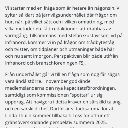
Vi startar med en fråga som är hetare än någonsin. Vi
syftar så klart på järnvägsunderhållet där frågor om
hur, när, på vilket sätt och i vilken omfattning, med
vilka metoder etc fått redaktioner att drabbas av
varmgång. Tillsammans med Stefan Gustavsson, vd på
Infranord, kommer vi in på frågor om trådbyteståg
och tvister, om tidplaner och utmaningar både här
och nu samt imorgon. Perspektiven blir både utifrån
Infranord och branschföreningen FSJ.
Från underhållet går vi till en fråga som nog får sägas
vara ändå större. I november godkände
medlemsländerna den nya kapacitetsförordningen,
samtidigt som kommissionen ”spottar” ur sig
uppdrag. Att navigera i detta kräver en särskild talang,
och en särskild chef. Därför är vi tacksamma för att
Linda Thulin kommer tillbaka till oss för att ur ett
gränsöverskridande perspektiv summera 2025.