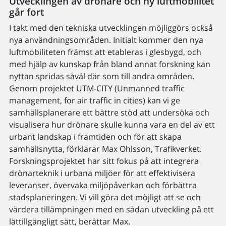
Utvecklingen av drönare och ny luftmobilitet
går fort
I takt med den tekniska utvecklingen möjliggörs också
nya användningsområden. Initialt kommer den nya
luftmobiliteten främst att etableras i glesbygd, och
med hjälp av kunskap från bland annat forskning kan
nyttan spridas såväl där som till andra områden.
Genom projektet UTM-CITY (Unmanned traffic
management, for air traffic in cities) kan vi ge
samhällsplanerare ett bättre stöd att undersöka och
visualisera hur drönare skulle kunna vara en del av ett
urbant landskap i framtiden och för att skapa
samhällsnytta, förklarar Max Ohlsson, Trafikverket.
Forskningsprojektet har sitt fokus på att integrera
drönarteknik i urbana miljöer för att effektivisera
leveranser, övervaka miljöpåverkan och förbättra
stadsplaneringen. Vi vill göra det möjligt att se och
värdera tillämpningen med en sådan utveckling på ett
lättillgängligt sätt, berättar Max.