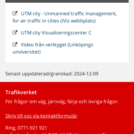
UTM city - Unmanned traffic management,
for air traffic in cities (iVis webbplats)
UTM city Visualiseringscenter C
Video från verktyget (Linköpings
unviversitet)
Senast uppdaterad/granskad: 2024-12-09
Trafikverket
För frågor om väg, järnväg, färja och övriga frågor.
Skriv till oss via kontaktformulär
Ring, 0771-921 921