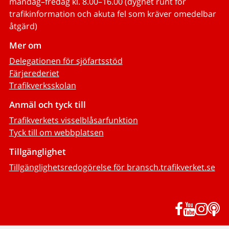
måndag–fredag kl. 8.00–16.00 (dygnet runt för
trafikinformation och akuta fel som kräver omedelbar
åtgärd)
Mer om
Delegationen för sjöfartsstöd
Färjerederiet
Trafikverksskolan
Anmäl och tyck till
Trafikverkets visselblåsarfunktion
Tyck till om webbplatsen
Tillgänglighet
Tillgänglighetsredogörelse för bransch.trafikverket.se
Facebook
YouTub
Inst
P