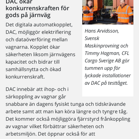
DAC ökar
konkurrenskraften för
gods på järnväg
Det digitala automatkopplet,
Hans Arvidsson,
DAC, möjliggör elektrifiering
Svensk
och dataöverföring mellan
Maskinprovning och
vagnarna. Kopplet ökar
Timmy Hagman, CFL
säkerheten liksom järnvägens
Cargo Sverige AB gör
kapacitet och bidrar till
tummen upp för
samhällsnytta och ökad
lyckade installationer
konkurrenskraft.
av DAC på testtåget.
DAC innebär att ihop- och i
särkoppling av vagnar går
snabbare än dagens fysiskt tunga och tidskrävande
arbete samt att man kan köra längre och tyngre tåg.
Det kommer också möjliggöra fjärrstyrd frånkoppling
av vagnar vilket förbättrar säkerheten och
arbetsmiljön. Det öppnar också för att