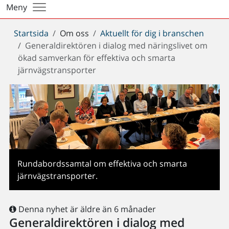
Meny
Du
Startsida
Om oss
Aktuellt för dig i branschen
är
Generaldirektören i dialog med näringslivet om
här:
ökad samverkan för effektiva och smarta
järnvägstransporter
Rundabordssamtal om effektiva och smarta
järnvägstransporter.
Denna nyhet är äldre än 6 månader
Generaldirektören i dialog med