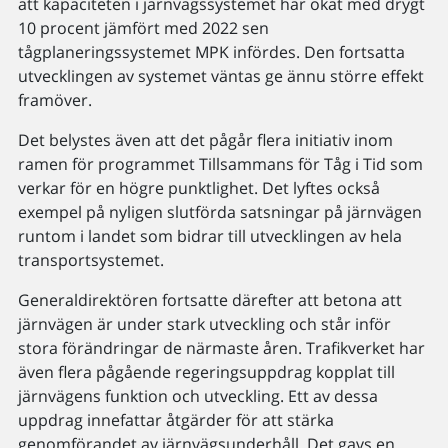
att kapaciteten i järnvägssystemet har ökat med drygt
10 procent jämfört med 2022 sen
tågplaneringssystemet MPK infördes. Den fortsatta
utvecklingen av systemet väntas ge ännu större effekt
framöver.
Det belystes även att det pågår flera initiativ inom
ramen för programmet Tillsammans för Tåg i Tid som
verkar för en högre punktlighet. Det lyftes också
exempel på nyligen slutförda satsningar på järnvägen
runtom i landet som bidrar till utvecklingen av hela
transportsystemet.
Generaldirektören fortsatte därefter att betona att
järnvägen är under stark utveckling och står inför
stora förändringar de närmaste åren. Trafikverket har
även flera pågående regeringsuppdrag kopplat till
järnvägens funktion och utveckling. Ett av dessa
uppdrag innefattar åtgärder för att stärka
genomförandet av järnvägsunderhåll. Det gavs en