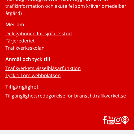
trafikinformation och akuta fel som kräver omedelbar
åtgärd)
Mer om
Delegationen för sjöfartsstöd
Färjerederiet
Trafikverksskolan
Anmäl och tyck till
Trafikverkets visselblåsarfunktion
Tyck till om webbplatsen
Tillgänglighet
Tillgänglighetsredogörelse för bransch.trafikverket.se
Facebook
YouTub
Inst
P