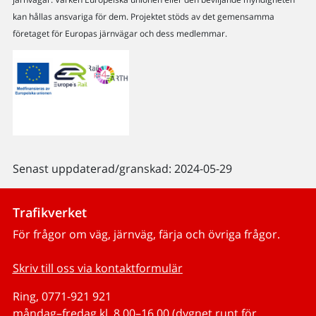
kan hållas ansvariga för dem. Projektet stöds av det gemensamma
företaget för Europas järnvägar och dess medlemmar.
Senast uppdaterad/granskad: 2024-05-29
Trafikverket
För frågor om väg, järnväg, färja och övriga frågor.
Skriv till oss via kontaktformulär
Ring, 0771-921 921
måndag–fredag kl. 8.00–16.00 (dygnet runt för