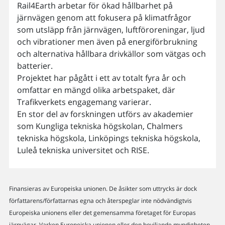
Rail4Earth arbetar för ökad hållbarhet på
järnvägen genom att fokusera på klimatfrågor
som utsläpp från järnvägen, luftföroreningar, ljud
och vibrationer men även på energiförbrukning
och alternativa hållbara drivkällor som vätgas och
batterier.
Projektet har pågått i ett av totalt fyra år och
omfattar en mängd olika arbetspaket, där
Trafikverkets engagemang varierar.
En stor del av forskningen utförs av akademier
som Kungliga tekniska högskolan, Chalmers
tekniska högskola, Linköpings tekniska högskola,
Luleå tekniska universitet och RISE.
Finansieras av Europeiska unionen. De åsikter som uttrycks är dock
författarens/författarnas egna och återspeglar inte nödvändigtvis
Europeiska unionens eller det gemensamma företaget för Europas
järnvägar. Varken Europeiska unionen eller den beviljande myndigheten