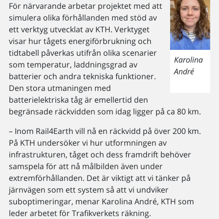
För närvarande arbetar projektet med att
simulera olika förhållanden med stöd av
ett verktyg utvecklat av KTH. Verktyget
visar hur tågets energiförbrukning och
tidtabell påverkas utifrån olika scenarier
Karolina
som temperatur, laddningsgrad av
André
batterier och andra tekniska funktioner.
Den stora utmaningen med
batterielektriska tåg är emellertid den
begränsade räckvidden som idag ligger på ca 80 km.
– Inom Rail4Earth vill nå en räckvidd på över 200 km.
På KTH undersöker vi hur utformningen av
infrastrukturen, tåget och dess framdrift behöver
samspela för att nå målbilden även under
extremförhållanden. Det är viktigt att vi tänker på
järnvägen som ett system så att vi undviker
suboptimeringar, menar Karolina André, KTH som
leder arbetet för Trafikverkets räkning.