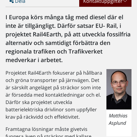
Dela
Kontaktuppgifter
I Europa körs många tåg med diesel där el
inte är tillgängligt. Därför satsar EU- Rail, i
projektet Rail4Earth, på att utveckla fossilfria
alternativ och samtidigt förbättra den
regionala trafiken och Trafikverket
medverkar i arbetet.
Projektet Rail4Earth fokuserar på hållbara
och gröna transporter på järnvägen. Det
är särskilt angeläget på sträckor som inte
är försedda med kontaktledningar och el.
Därför ska projektet utveckla
batterielektriska drivlinor som uppfyller
Matthias
krav på räckvidd och effektivitet.
Asplund
Framtagna lösningar måste givetvis
fungera även på sträckor med kallare