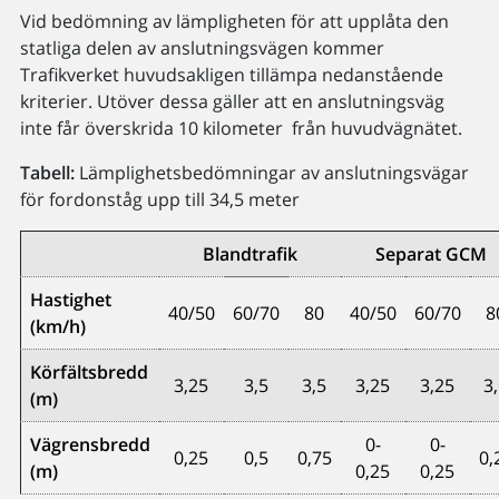
Vid bedömning av lämpligheten för att upplåta den
statliga delen av anslutningsvägen kommer
Trafikverket huvudsakligen tillämpa nedanstående
kriterier. Utöver dessa gäller att en anslutningsväg
inte får överskrida 10 kilometer från huvudvägnätet.
Tabell:
Lämplighetsbedömningar av anslutningsvägar
för fordonståg upp till 34,5 meter
Blandtrafik
Separat GCM
Hastighet
40/50
60/70
80
40/50
60/70
8
(km/h)
Körfältsbredd
3,25
3,5
3,5
3,25
3,25
3
(m)
Vägrensbredd
0-
0-
0,25
0,5
0,75
0,
(m)
0,25
0,25