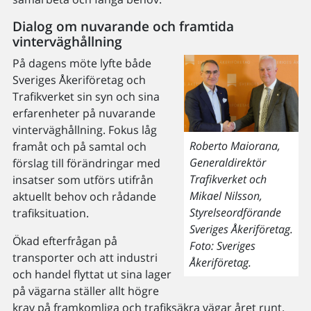
Dialog om nuvarande och framtida
vinterväghållning
På dagens möte lyfte både
Sveriges Åkeriföretag och
Trafikverket sin syn och sina
erfarenheter på nuvarande
vinterväghållning. Fokus låg
Roberto Maiorana,
framåt och på samtal och
Generaldirektör
förslag till förändringar med
Trafikverket och
insatser som utförs utifrån
Mikael Nilsson,
aktuellt behov och rådande
Styrelseordförande
trafiksituation.
Sveriges Åkeriföretag.
Ökad efterfrågan på
Foto: Sveriges
transporter och att industri
Åkeriföretag.
och handel flyttat ut sina lager
på vägarna ställer allt högre
krav på framkomliga och trafiksäkra vägar året runt.