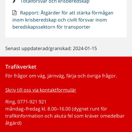
Totalförsvar och krisberedskap
Rapport: Åtgärder för att stärka förmågan
inom krisberedskap och civilt försvar inom
beredskapssektorn för transporter
Senast uppdaterad/granskad: 2024-01-15
Trafikverket
För frågor om väg, järnväg, färja och övriga frågor.
Skriv till oss via kontaktformulär
Ring, 0771-921 921
måndag–fredag kl. 8.00–16.00 (dygnet runt för
trafikinformation och akuta fel som kräver omedelbar
åtgärd)