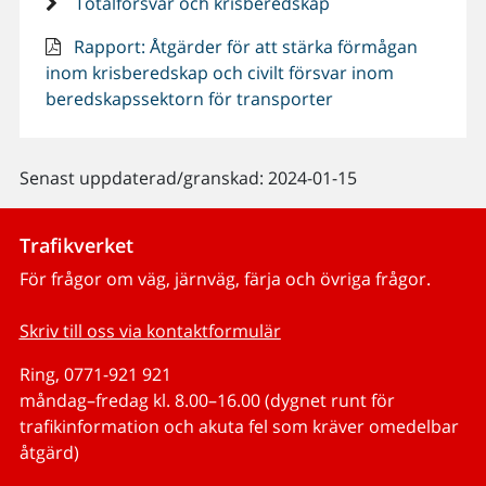
Totalförsvar och krisberedskap
Rapport: Åtgärder för att stärka förmågan
inom krisberedskap och civilt försvar inom
beredskapssektorn för transporter
Senast uppdaterad/granskad: 2024-01-15
Trafikverket
För frågor om väg, järnväg, färja och övriga frågor.
Skriv till oss via kontaktformulär
Ring, 0771-921 921
måndag–fredag kl. 8.00–16.00 (dygnet runt för
trafikinformation och akuta fel som kräver omedelbar
åtgärd)