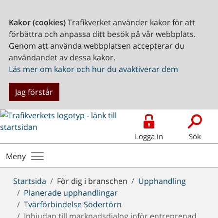
Kakor (cookies)
Trafikverket använder kakor för att
förbättra och anpassa ditt besök på vår webbplats.
Genom att använda webbplatsen accepterar du
användandet av dessa kakor.
Läs mer om kakor och hur du avaktiverar dem
Jag förstår
Logga in
Sök
Meny
Du
Startsida
För dig i branschen
Upphandling
är
Planerade upphandlingar
här:
Tvärförbindelse Södertörn
Inbjudan till marknadsdialog inför entreprenad