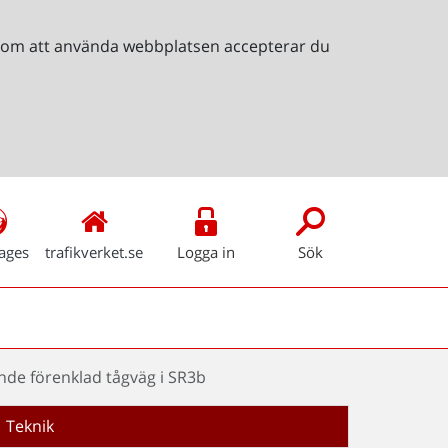
Genom att använda webbplatsen accepterar du
ages
trafikverket.se
Logga in
Sök
ende förenklad tågväg i SR3b
Teknik