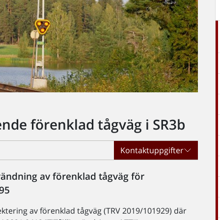
eende förenklad tågväg i SR3b
Kontaktuppgifter
nvändning av förenklad tågväg för
 95
jektering av förenklad tågväg (TRV 2019/101929) där