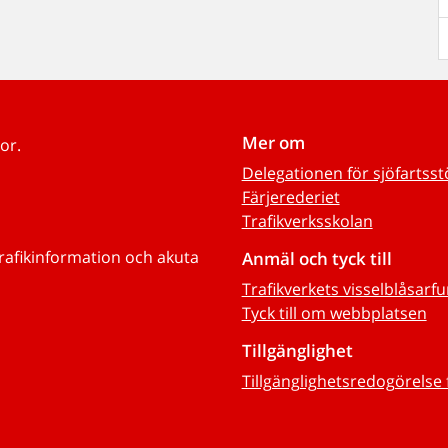
Mer om
or.
Delegationen för sjöfartss
Färjerederiet
Trafikverksskolan
trafikinformation och akuta
Anmäl och tyck till
Trafikverkets visselblåsarf
Tyck till om webbplatsen
Tillgänglighet
Tillgänglighetsredogörelse 