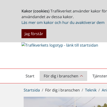
Kakor (cookies)
Trafikverket använder kakor fö
användandet av dessa kakor.
Läs mer om kakor och hur du avaktiverar dem
Jag förstår
Start
För dig i branschen
Tjänste
Startsida
Du
Startsida
För dig i branschen
Teknik
An
är
här: