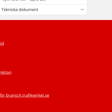
Tekniska dokument
töd
unktion
för bransch.trafikverket.se