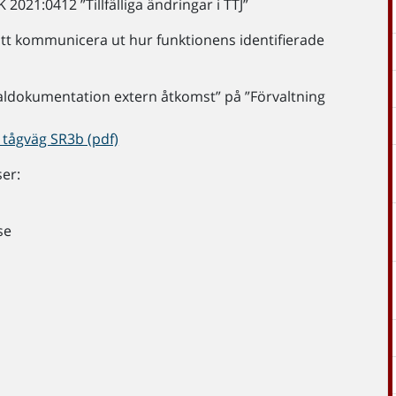
2021:0412 ”Tillfälliga ändringar i TTJ”
att kommunicera ut hur funktionens identifierade
gnaldokumentation extern åtkomst” på ”Förvaltning
d tågväg SR3b (pdf)
er:
se