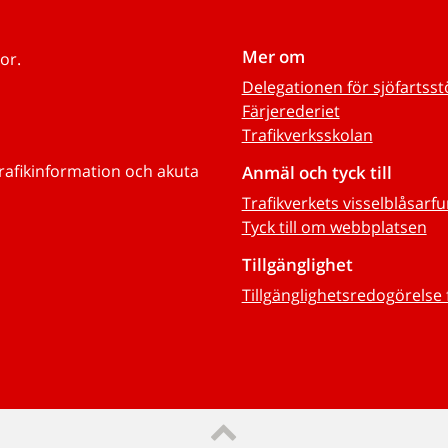
Mer om
or.
Delegationen för sjöfartss
Färjerederiet
Trafikverksskolan
trafikinformation och akuta
Anmäl och tyck till
Trafikverkets visselblåsarf
Tyck till om webbplatsen
Tillgänglighet
Tillgänglighetsredogörelse 
Till sidans topp