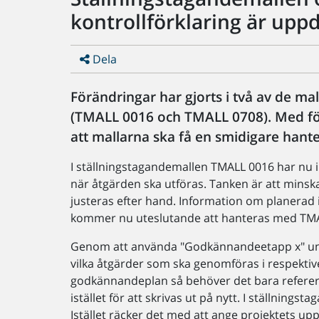
kontrollförklaring är upp
Dela
Förändringar har gjorts i två av de m
(TMALL 0016 och TMALL 0708). Med 
att mallarna ska få en smidigare hante
I ställningstagandemallen TMALL 0016 har nu in
när åtgärden ska utföras. Tanken är att mins
justeras efter hand. Information om planerad
kommer nu uteslutande att hanteras med TMA
Genom att använda "Godkännandeetapp x" unde
vilka åtgärder som ska genomföras i respekti
godkännandeplan så behöver det bara referer
istället för att skrivas ut på nytt. I ställning
Istället räcker det med att ange projektets u