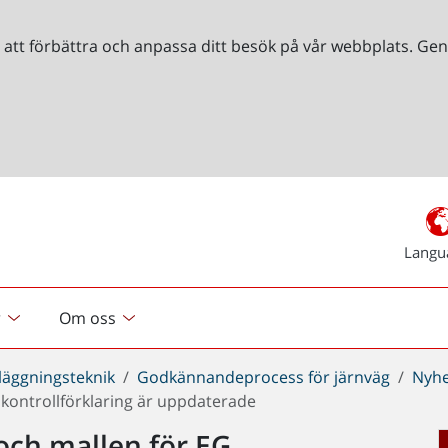
r att förbättra och anpassa ditt besök på vår webbplats. 
Langu
r
Om oss
läggningsteknik
Godkännandeprocess för järnväg
Nyhe
kontrollförklaring är uppdaterade
och mallen för EG