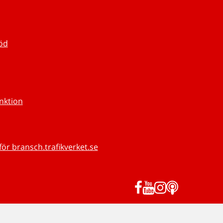
töd
unktion
för bransch.trafikverket.se
Facebook
YouTube
Instagram
Podd