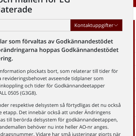
daterade
Kontaktuppgifter
allar som förvaltas av Godkännandestödet
förändringarna hoppas Godkännandestödet
ring.
formation plockats bort, som relaterar till tider för
ka revideringsbehovet avseende tidplaner som
 inkoppling och tider för Godkännandeetapper
LL 0505 (G3G8).
r respektive delsystem så förtydligas det nu också
ve etapp. Det innebär också att under Ändringens
as till berörda delsystem för godkännandeetappen,
stagandemallen behöver nu inte heller AO-nr anges.
ppdragsnummer. Vidare har små justeringar gjorts när