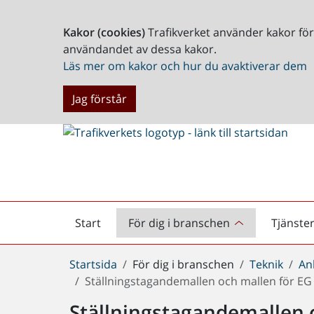
Kakor (cookies)
Trafikverket använder kakor fö
användandet av dessa kakor.
Läs mer om kakor och hur du avaktiverar dem
Jag förstår
Start
För dig i branschen
Tjänste
Startsida
Du
Startsida
För dig i branschen
Teknik
An
är
Ställningstagandemallen och mallen för EG 
här:
Ställningstagandemallen 