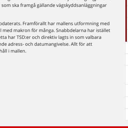
vad som ska framgå gällande vägskyddsanläggningar
pdaterats. Framförallt har mallens utformning med
el med makron för många. Snabbdelarna har istället
etta har TSD:er och direktiv lagts in som valbara
nde adress- och datumangivelse. Allt för att
åll i mallen.