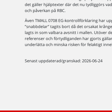
det gäller hjälptexter där det nu tydliggörs 
och påverkan på RBC.
Även TMALL 0708 EG-kontrollförklaring har up
”snabbdelar” tagits bort då det orsakat krång
lagts in som valbara avsnitt i mallen. Utöver d
referenser och förtydliganden har gjorts gälla
underlätta och minska risken för felaktigt inneh
Senast uppdaterad/granskad: 2026-06-24