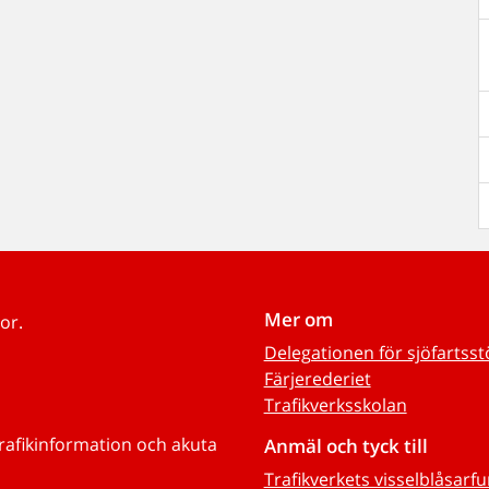
Mer om
or.
Delegationen för sjöfartss
Färjerederiet
Trafikverksskolan
trafikinformation och akuta
Anmäl och tyck till
Trafikverkets visselblåsarf