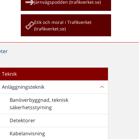
Järnvägspodden (trafikverket.se)
Etik och moral i Trafikverket
(trafikverket.se)
ter
Teknik
Anläggningsteknik
Banöverbyggnad, teknisk
säkerhetsstyrning
Detektorer
Kabelanvisning