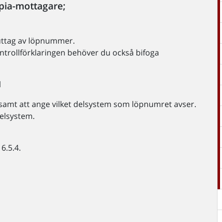
opia-mottagare;
 uttag av löpnummer.
ontrollförklaringen behöver du också bifoga
l
 samt att ange vilket delsystem som löpnumret avser.
delsystem.
6.5.4.