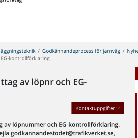
läggningsteknik
Godkännandeprocess för järnväg
Nyhe
 EG-kontrollförklaring
uttag av löpnr och EG-
Kontaktuppgifter
tag av löpnummer och EG-kontrollförklaring.
 mejla godkannandestodet@trafikverket.se,