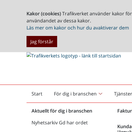
Kakor (cookies)
Trafikverket använder kakor fö
användandet av dessa kakor.
Läs mer om kakor och hur du avaktiverar dem
Jag förstår
Start
För dig i branschen
Tjänste
Startsida
Aktuellt för dig i branschen
Faktur
Nyhetsarkiv Gd har ordet
Kunda
järnvä