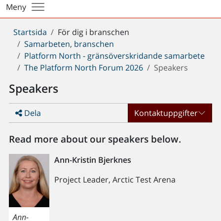
Meny
Du
Startsida
För dig i branschen
är
Samarbeten, branschen
här:
Platform North - gränsöverskridande samarbete
The Platform North Forum 2026
Speakers
Speakers
Dela
Kontaktuppgifter
Read more about our speakers below.
Ann-Kristin Bjerknes
Project Leader, Arctic Test Arena
Ann-