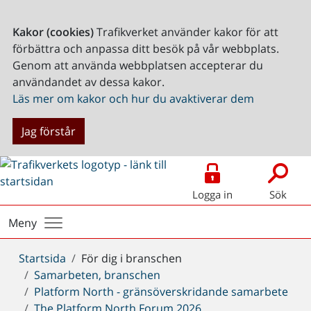
Kakor (cookies)
Trafikverket använder kakor för att
förbättra och anpassa ditt besök på vår webbplats.
Genom att använda webbplatsen accepterar du
användandet av dessa kakor.
Läs mer om kakor och hur du avaktiverar dem
Jag förstår
Logga in
Sök
Meny
Du
Startsida
För dig i branschen
är
Samarbeten, branschen
här:
Platform North - gränsöverskridande samarbete
The Platform North Forum 2026