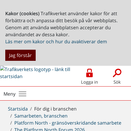
Kakor (cookies)
Trafikverket använder kakor för att
förbättra och anpassa ditt besök på vår webbplats.
Genom att använda webbplatsen accepterar du
användandet av dessa kakor.
Läs mer om kakor och hur du avaktiverar dem
Jag förstår
Logga in
Sök
Meny
Du
Startsida
För dig i branschen
är
Samarbeten, branschen
här:
Platform North - gränsöverskridande samarbete
The Platform North Forum 2026