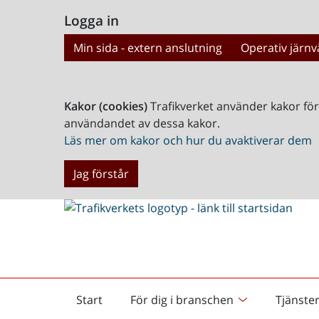
Logga in
Min sida - extern anslutning
Operativ järnv
Kakor (cookies)
Trafikverket använder kakor fö
användandet av dessa kakor.
Läs mer om kakor och hur du avaktiverar dem
Jag förstår
Start
För dig i branschen
Tjänste
Startsida