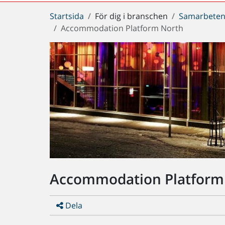
Du
Startsida
För dig i branschen
Samarbeten
är
Accommodation Platform North
här:
Accommodation Platform
Dela