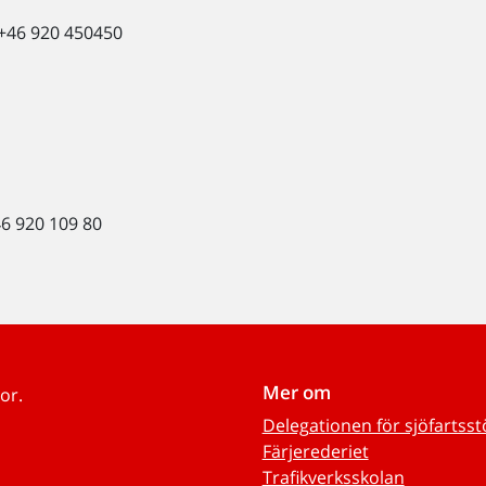
 +46 920 450450
46 920 109 80
Mer om
or.
Delegationen för sjöfartss
Färjerederiet
Trafikverksskolan