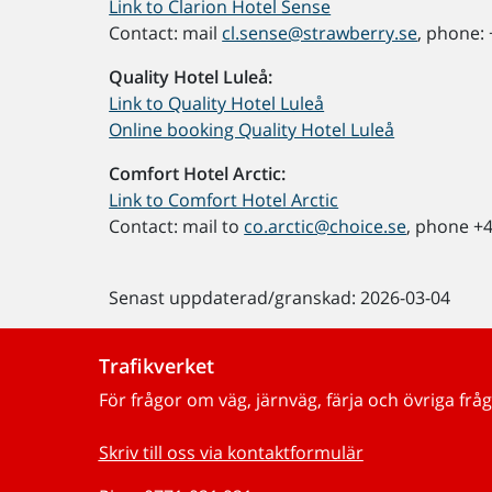
Link to Clarion Hotel Sense
Contact: mail
cl.sense@strawberry.se
, phone:
Quality Hotel Luleå:
Link to Quality Hotel Luleå
Online booking Quality Hotel Luleå
Comfort Hotel Arctic:
Link to Comfort Hotel Arctic
Contact: mail to
co.arctic@choice.se
, phone +
Senast uppdaterad/granskad: 2026-03-04
Trafikverket
För frågor om väg, järnväg, färja och övriga fråg
Skriv till oss via kontaktformulär