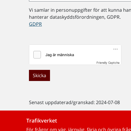
Vi samlar in personuppgifter för att kunna ha
hanterar dataskyddsförordningen, GDPR.
GDPR
Friendly Captcha
Skicka
Senast uppdaterad/granskad: 2024-07-08
Trafikverket
För frågor om väg, järnväg, färja och övriga fråg