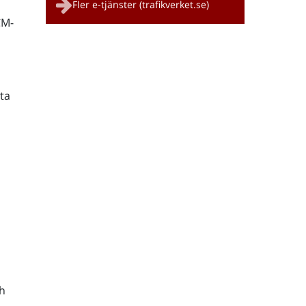
Fler e-tjänster (trafikverket.se)
CM-
ta
h