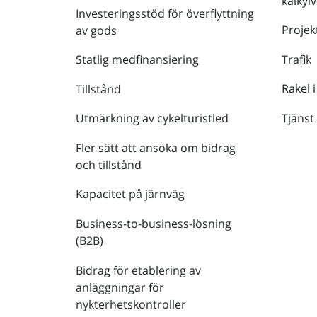
kalkyl
Investeringsstöd för överflyttning
Projek
av gods
Trafik
Statlig medfinansiering
Rakel i
Tillstånd
Tjänst
Utmärkning av cykelturistled
Fler sätt att ansöka om bidrag
och tillstånd
Kapacitet på järnväg
Business-to-business-lösning
(B2B)
Bidrag för etablering av
anläggningar för
nykterhetskontroller