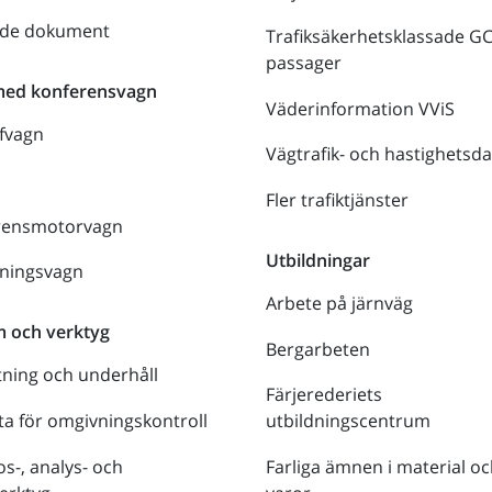
nde dokument
Trafiksäkerhetsklassade G
passager
med konferensvagn
Väderinformation VViS
fvagn
Vägtrafik- och hastighetsda
Fler trafiktjänster
rensmotorvagn
Utbildningar
lningsvagn
Arbete på järnväg
m och verktyg
Bergarbeten
tning och underhåll
Färjerederiets
a för omgivningskontroll
utbildningscentrum
s-, analys- och
Farliga ämnen i material oc