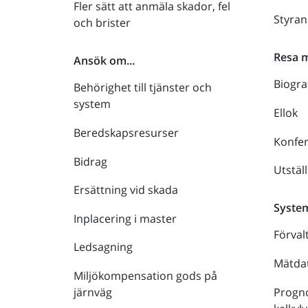
Fler sätt att anmäla skador, fel
Styra
och brister
Resa 
Ansök om...
Biogra
Behörighet till tjänster och
system
Ellok
Beredskapsresurser
Konfe
Bidrag
Utstäl
Ersättning vid skada
Syste
Inplacering i master
Förval
Ledsagning
Mätdat
Miljökompensation gods på
Progno
järnväg