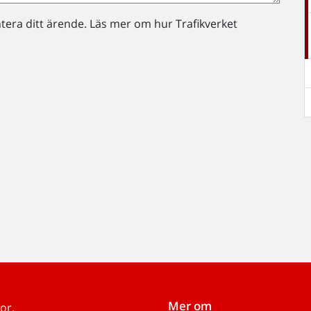
ntera ditt ärende. Läs mer om hur Trafikverket
Mer om
or.