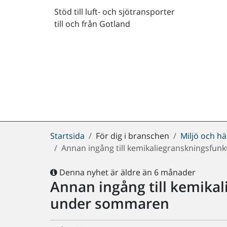
Stöd till luft- och sjötransporter
till och från Gotland
Du
Startsida
För dig i branschen
Miljö och hä
är
Annan ingång till kemikaliegranskningsfu
här:
Denna nyhet är äldre än 6 månader
Annan ingång till kemika
under sommaren