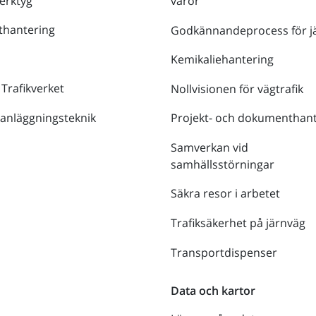
verktyg
varor
thantering
Godkännandeprocess för j
Kemikaliehantering
 Trafikverket
Nollvisionen för vägtrafik
 anläggningsteknik
Projekt- och dokumenthant
Samverkan vid
samhällsstörningar
Säkra resor i arbetet
Trafiksäkerhet på järnväg
Transportdispenser
Data och kartor