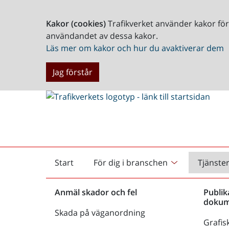
Kakor (cookies)
Trafikverket använder kakor fö
användandet av dessa kakor.
Läs mer om kakor och hur du avaktiverar dem
Jag förstår
Start
För dig i branschen
Tjänste
Startsida
Anmäl skador och fel
Publik
dokum
Skada på väganordning
Grafisk