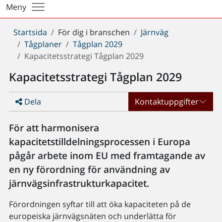
Meny
Du
Startsida
För dig i branschen
Järnväg
är
Tågplaner
Tågplan 2029
här:
Kapacitetsstrategi Tågplan 2029
Kapacitetsstrategi Tågplan 2029
Dela
Kontaktuppgifter
För att harmonisera
kapacitetstilldelningsprocessen i Europa
pågår arbete inom EU med framtagande av
en ny förordning för användning av
järnvägsinfrastrukturkapacitet.
Förordningen syftar till att öka kapaciteten på de
europeiska järnvägsnäten och underlätta för