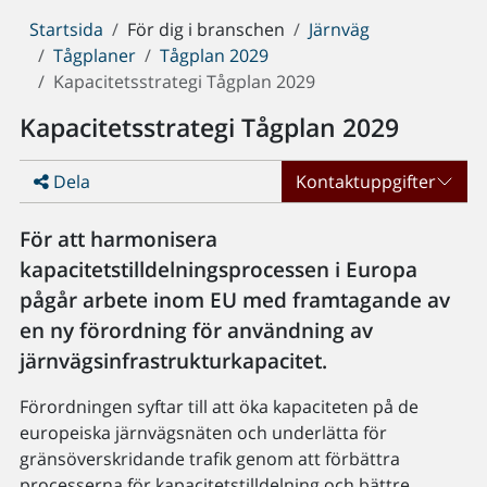
Du
Startsida
För dig i branschen
Järnväg
är
Tågplaner
Tågplan 2029
här:
Kapacitetsstrategi Tågplan 2029
Kapacitetsstrategi Tågplan 2029
Dela
Kontaktuppgifter
För att harmonisera
kapacitetstilldelningsprocessen i Europa
pågår arbete inom EU med framtagande av
en ny förordning för användning av
järnvägsinfrastrukturkapacitet.
Förordningen syftar till att öka kapaciteten på de
europeiska järnvägsnäten och underlätta för
gränsöverskridande trafik genom att förbättra
processerna för kapacitetstilldelning och bättre