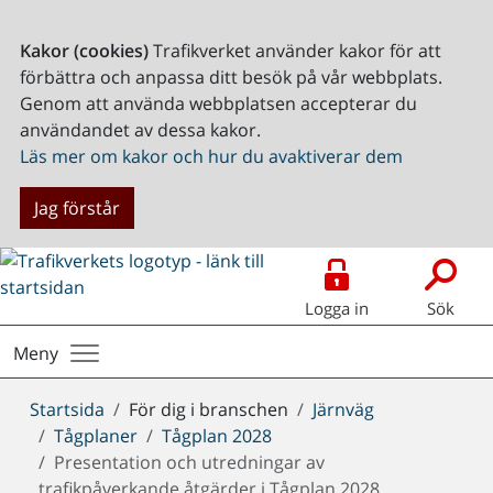
Kakor (cookies)
Trafikverket använder kakor för att
förbättra och anpassa ditt besök på vår webbplats.
Genom att använda webbplatsen accepterar du
användandet av dessa kakor.
Läs mer om kakor och hur du avaktiverar dem
Jag förstår
Logga in
Sök
Meny
Du
Startsida
För dig i branschen
Järnväg
är
Tågplaner
Tågplan 2028
här:
Presentation och utredningar av
trafikpåverkande åtgärder i Tågplan 2028