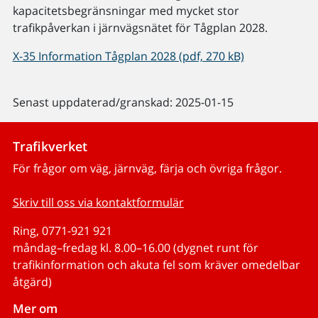
kapacitetsbegränsningar med mycket stor
trafikpåverkan i järnvägsnätet för Tågplan 2028.
X-35 Information Tågplan 2028 (pdf, 270 kB)
Senast uppdaterad/granskad: 2025-01-15
Trafikverket
För frågor om väg, järnväg, färja och övriga frågor.
Skriv till oss via kontaktformulär
Ring, 0771-921 921
måndag–fredag kl. 8.00–16.00 (dygnet runt för
trafikinformation och akuta fel som kräver omedelbar
åtgärd)
Mer om