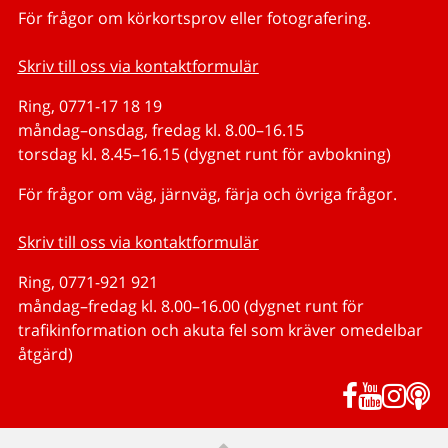
För frågor om körkortsprov eller fotografering.
Skriv till oss via kontaktformulär
Ring, 0771-17 18 19
måndag–onsdag, fredag kl. 8.00–16.15
torsdag kl. 8.45–16.15 (dygnet runt för avbokning)
För frågor om väg, järnväg, färja och övriga frågor.
Skriv till oss via kontaktformulär
Ring, 0771-921 921
måndag–fredag kl. 8.00–16.00 (dygnet runt för
trafikinformation och akuta fel som kräver omedelbar
åtgärd)
Facebook
YouTub
Inst
P
Till sidans topp